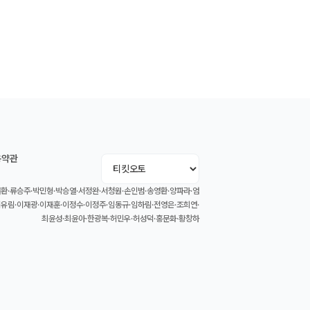
용약관
환·류승주·박민형·박승열·서정완·서청원·손인범·송영환·양파라·엄
이유림·이재광·이재훈·이정수·이정주·임동규·임하림·전영은·조희연·
최윤성·최윤아·한광복·허민우·허성덕·홍문화·황창하