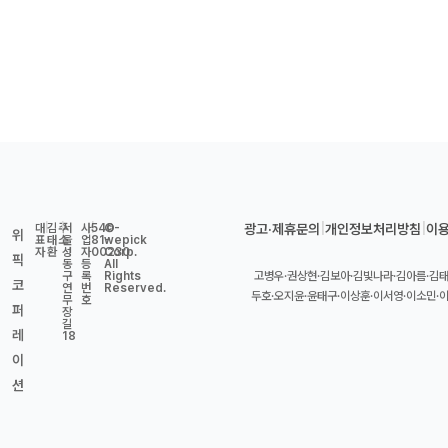
대
|
김
주
|
서
사
|
540-
©
광고·제휴문의
|
개인정보처리방침
|
이
위
표
태
소
울
업
81-
wepick
자
환
성
자
00230
Corp.
픽
동
등
All
구
록
Rights
고병우·권상현·김보아·김빛나라·김아름·김태
코
연
번
Reserved.
두호·오지윤·윤태구·이상훈·이서영·이소민·
무
호
퍼
장
길
레
18
이
션