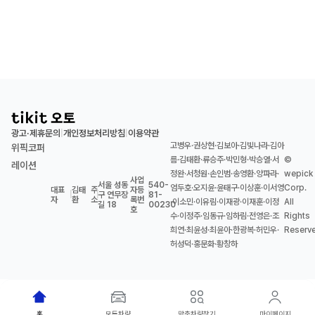
광고·제휴문의
개인정보처리방침
이용약관
|
|
고병우·권상현·김보아·김빛나라·김아
위픽코퍼
름·김태환·류승주·박민형·박승열·서
©
레이션
정완·서청원·손인범·송영환·양파라·
wepick
사업
서울 성동
540-
엄두호·오지윤·윤태구·이상훈·이서영
Corp.
대표
김태
주
자등
|
|
구 연무장
|
81-
자
환
소
록번
·이소민·이유림·이재광·이재훈·이정
All
길 18
00230
호
수·이정주·임동규·임하림·전영은·조
Rights
희연·최윤성·최윤아·한광복·허민우·
Reserv
허성덕·홍문화·황창하
홈
모든차량
맞춤차량찾기
마이페이지