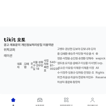
광고·제휴문의
개인정보처리방침
이용약관
|
|
고병우·권상현·김보아·김빛나라·김아
위픽코퍼
름·김태환·류승주·박민형·박승열·서
©
레이션
정완·서청원·손인범·송영환·양파라·
wepick
사업
서울 성동
540-
엄두호·오지윤·윤태구·이상훈·이서영
Corp.
대표
김태
주
자등
|
|
구 연무장
|
81-
자
환
소
록번
·이소민·이유림·이재광·이재훈·이정
All
길 18
00230
호
수·이정주·임동규·임하림·전영은·조
Rights
희연·최윤성·최윤아·한광복·허민우·
Reserv
허성덕·홍문화·황창하
홈
모든차량
맞춤차량찾기
마이페이지