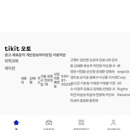
광고·제휴문의
개인정보처리방침
이용약관
|
|
고병우·권상현·김보아·김빛나라·김아
위픽코퍼
름·김태환·류승주·박민형·박승열·서
©
레이션
정완·서청원·손인범·송영환·양파라·
wepick
사업
서울 성동
540-
엄두호·오지윤·윤태구·이상훈·이서영
Corp.
대표
김태
주
자등
|
|
구 연무장
|
81-
자
환
소
록번
·이소민·이유림·이재광·이재훈·이정
All
길 18
00230
호
수·이정주·임동규·임하림·전영은·조
Rights
희연·최윤성·최윤아·한광복·허민우·
Reserv
허성덕·홍문화·황창하
홈
모든차량
맞춤차량찾기
마이페이지