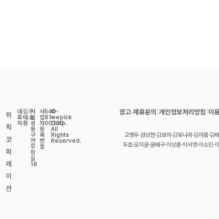
대
|
김
주
|
서
사
|
540-
©
광고·제휴문의
|
개인정보처리방침
|
이
위
표
태
소
울
업
81-
wepick
자
환
성
자
00230
Corp.
픽
동
등
All
구
록
Rights
고병우·권상현·김보아·김빛나라·김아름·김태
코
연
번
Reserved.
두호·오지윤·윤태구·이상훈·이서영·이소민·
무
호
퍼
장
길
레
18
이
션