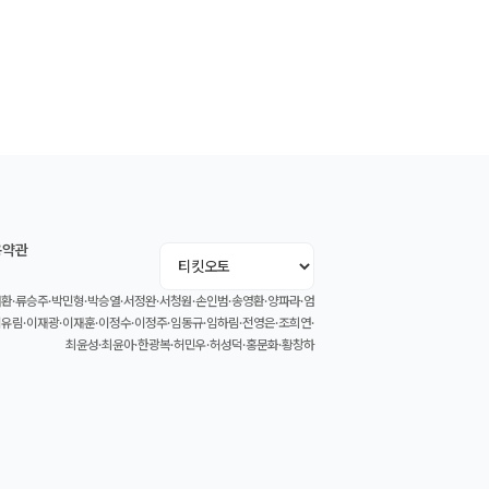
용약관
환·류승주·박민형·박승열·서정완·서청원·손인범·송영환·양파라·엄
이유림·이재광·이재훈·이정수·이정주·임동규·임하림·전영은·조희연·
최윤성·최윤아·한광복·허민우·허성덕·홍문화·황창하