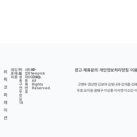
대
|
김
주
|
서
사
|
540-
©
광고·제휴문의
|
개인정보처리방침
|
이
위
표
태
소
울
업
81-
wepick
자
환
성
자
00230
Corp.
픽
동
등
All
구
록
Rights
고병우·권상현·김보아·김빛나라·김아름·김태
코
연
번
Reserved.
두호·오지윤·윤태구·이상훈·이서영·이소민·
무
호
퍼
장
길
레
18
이
션