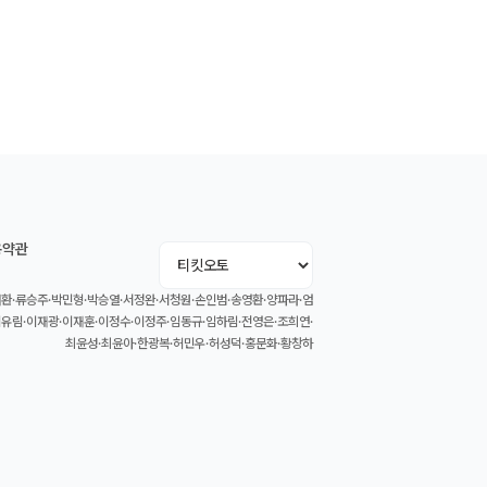
용약관
환·류승주·박민형·박승열·서정완·서청원·손인범·송영환·양파라·엄
이유림·이재광·이재훈·이정수·이정주·임동규·임하림·전영은·조희연·
최윤성·최윤아·한광복·허민우·허성덕·홍문화·황창하