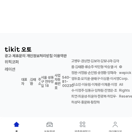
광고·제휴문의
개인정보처리방침
이용약관
|
|
고병우·권상현·김보아·김빛나라·김아
위픽코퍼
름·김태환·류승주·박민형·박승열·서
©
레이션
정완·서청원·손인범·송영환·양파라·
wepick
사업
서울 성동
540-
엄두호·오지윤·윤태구·이상훈·이서영
Corp.
대표
김태
주
자등
|
|
구 연무장
|
81-
자
환
소
록번
·이소민·이유림·이재광·이재훈·이정
All
길 18
00230
호
수·이정주·임동규·임하림·전영은·조
Rights
희연·최윤성·최윤아·한광복·허민우·
Reserv
허성덕·홍문화·황창하
홈
모든차량
맞춤차량찾기
마이페이지