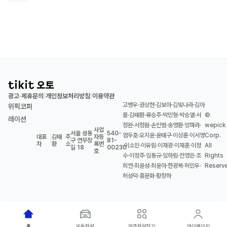
광고·제휴문의
개인정보처리방침
이용약관
|
|
고병우·권상현·김보아·김빛나라·김아
위픽코퍼
름·김태환·류승주·박민형·박승열·서
©
레이션
정완·서청원·손인범·송영환·양파라·
wepick
사업
서울 성동
540-
엄두호·오지윤·윤태구·이상훈·이서영
Corp.
대표
김태
주
자등
|
|
구 연무장
|
81-
자
환
소
록번
·이소민·이유림·이재광·이재훈·이정
All
길 18
00230
호
수·이정주·임동규·임하림·전영은·조
Rights
희연·최윤성·최윤아·한광복·허민우·
Reserv
허성덕·홍문화·황창하
홈
모든차량
맞춤차량찾기
마이페이지