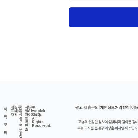
대
|
김
주
|
서
사
|
540-
©
광고·제휴문의
|
개인정보처리방침
|
이
위
표
태
소
울
업
81-
wepick
자
환
성
자
00230
Corp.
픽
동
등
All
구
록
Rights
고병우·권상현·김보아·김빛나라·김아름·김태
코
연
번
Reserved.
두호·오지윤·윤태구·이상훈·이서영·이소민·
무
호
퍼
장
길