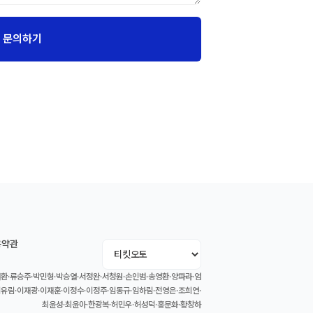
문의하기
용약관
환·류승주·박민형·박승열·서정완·서청원·손인범·송영환·양파라·엄
이유림·이재광·이재훈·이정수·이정주·임동규·임하림·전영은·조희연·
최윤성·최윤아·한광복·허민우·허성덕·홍문화·황창하