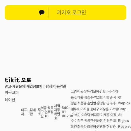
광고·제휴문의
개인정보처리방침
이용약관
|
|
고병우·권상현·김보아·김빛나라·김아
위픽코퍼
름·김태환·류승주·박민형·박승열·서
©
레이션
정완·서청원·손인범·송영환·양파라·
wepick
사업
서울 성동
540-
엄두호·오지윤·윤태구·이상훈·이서영
Corp.
대표
김태
주
자등
|
|
구 연무장
|
81-
자
환
소
록번
·이소민·이유림·이재광·이재훈·이정
All
길 18
00230
호
수·이정주·임동규·임하림·전영은·조
Rights
희연·최윤성·최윤아·한광복·허민우·
Reserv