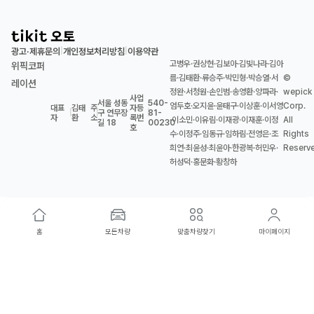
광고·제휴문의
개인정보처리방침
이용약관
|
|
고병우·권상현·김보아·김빛나라·김아
위픽코퍼
름·김태환·류승주·박민형·박승열·서
©
레이션
정완·서청원·손인범·송영환·양파라·
wepick
사업
서울 성동
540-
엄두호·오지윤·윤태구·이상훈·이서영
Corp.
대표
김태
주
자등
|
|
구 연무장
|
81-
자
환
소
록번
·이소민·이유림·이재광·이재훈·이정
All
길 18
00230
호
수·이정주·임동규·임하림·전영은·조
Rights
희연·최윤성·최윤아·한광복·허민우·
Reserv
허성덕·홍문화·황창하
홈
모든차량
맞춤차량찾기
마이페이지