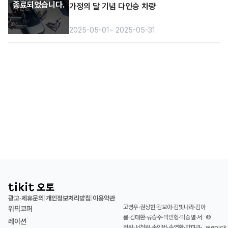
종료되었습니다.
가정의 달 기념 다인승 차량
2025-05-01
~ 2025-05-31
광고·제휴문의
개인정보처리방침
이용약관
|
|
고병우·권상현·김보아·김빛나라·김아
위픽코퍼
름·김태환·류승주·박민형·박승열·서
©
레이션
정완·서청원·손인범·송영환·양파라·
wepick