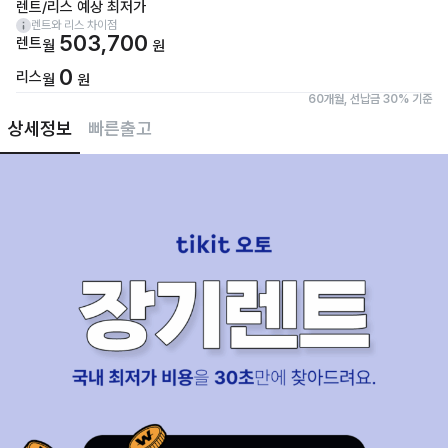
렌트/리스 예상 최저가
렌트와 리스 차이점
503,700
렌트
월
원
0
리스
월
원
60개월, 선납금 30% 기준
상세정보
빠른출고