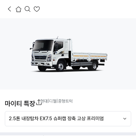
현대
|
디젤
|
중형트럭
마이티 특장
2.5톤 내장탑차 EX7.5 슈퍼캡 장축 고상 프리미엄