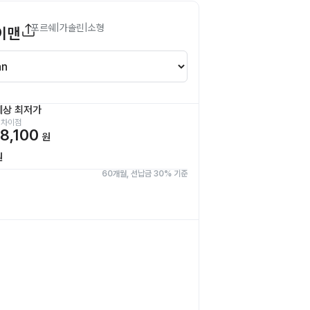
포르쉐
|
가솔린
|
소형
카이맨
예상 최저가
 차이점
8,100
원
원
60개월, 선납금 30% 기준