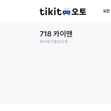
모든
718 카이맨
포르쉐
|
가솔린
|
소형