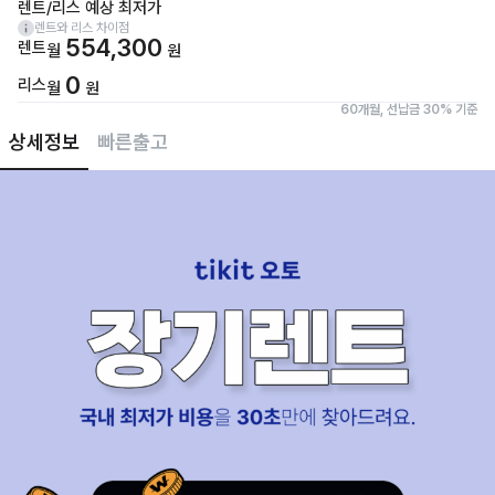
렌트/리스 예상 최저가
렌트와 리스 차이점
554,300
렌트
월
원
0
리스
월
원
60개월, 선납금 30% 기준
상세정보
빠른출고