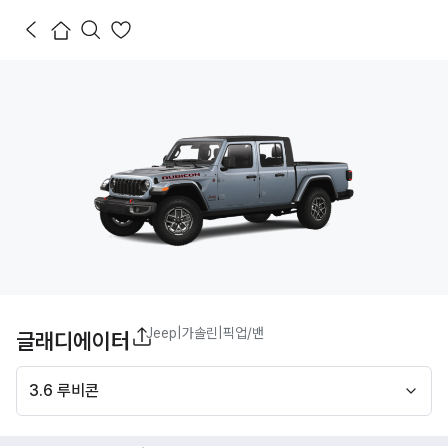
Jeep
|
가솔린
|
픽업/밴
글래디에이터
3.6 루비콘