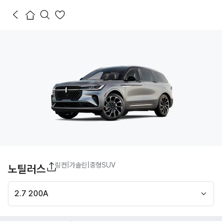
링컨
|
가솔린
|
중형SUV
노틸러스
2.7 200A