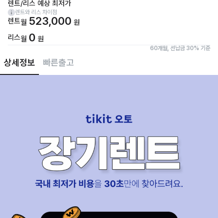
렌트/리스 예상 최저가
렌트와 리스 차이점
523,000
렌트
월
원
0
리스
월
원
60개월, 선납금 30% 기준
상세정보
빠른출고