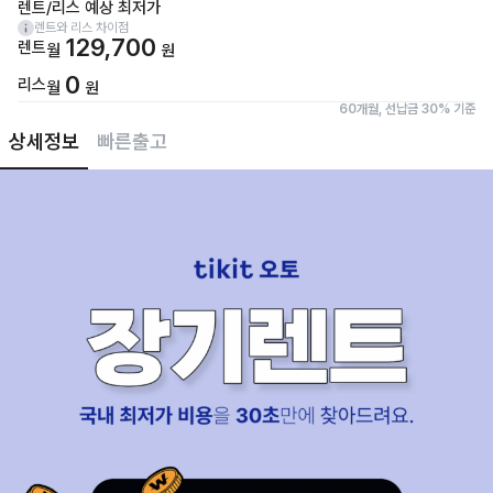
렌트/리스 예상 최저가
렌트와 리스 차이점
129,700
렌트
월
원
0
리스
월
원
60개월, 선납금 30% 기준
상세정보
빠른출고