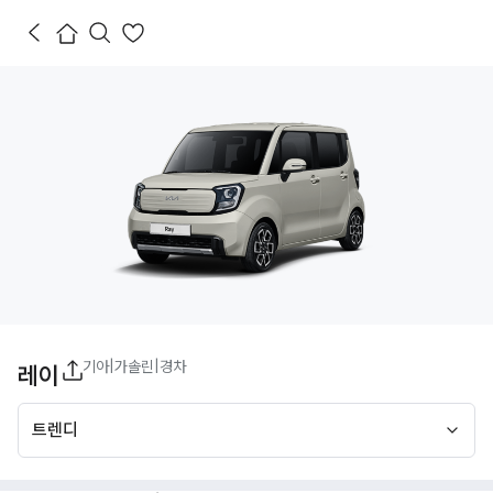
기아
|
가솔린
|
경차
레이
트렌디