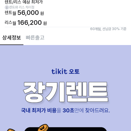
렌트/리스 예상 최저가
렌트와 리스 차이점
56,000
렌트
월
원
166,200
리스
월
원
60개월, 선납금 30% 기준
상세정보
빠른출고