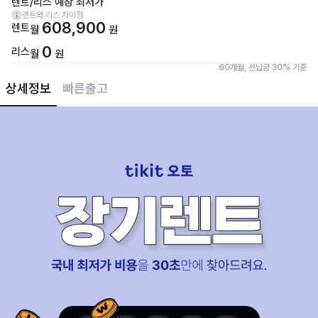
렌트/리스 예상 최저가
렌트와 리스 차이점
608,900
렌트
월
원
0
리스
월
원
60개월, 선납금 30% 기준
상세정보
빠른출고