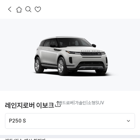
랜드로버
|
가솔린
|
소형SUV
레인지로버 이보크
P250 S