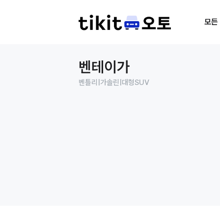
모든
벤테이가
벤틀리
|
가솔린
|
대형SUV