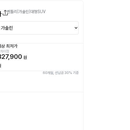
벤틀리
|
가솔린
|
대형SUV
가
예상 최저가
 차이점
327,900
원
원
60개월, 선납금 30% 기준