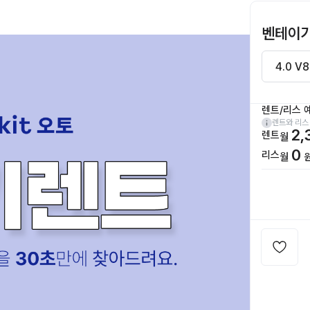
벤테이
렌트/리스 
렌트와 리스
2,
렌트
월
0
리스
월