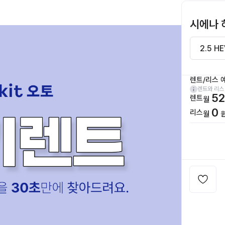
시에나 
렌트/리스 
렌트와 리스
52
렌트
월
0
리스
월