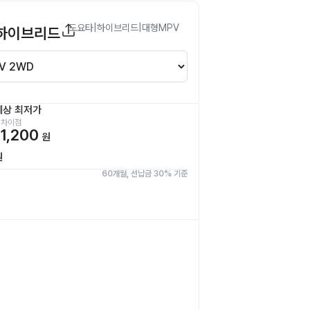
도요타
|
하이브리드
|
대형MPV
하이브리드
예상 최저가
 차이점
1,200
원
원
60개월, 선납금 30% 기준