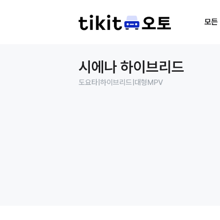
모든
시에나 하이브리드
도요타
|
하이브리드
|
대형MPV