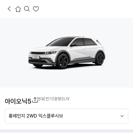
현대
|
전기
|
중형SUV
아이오닉5
롱레인지 2WD 익스클루시브