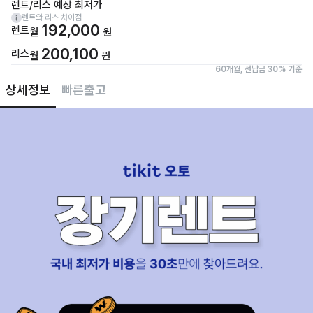
렌트/리스 예상 최저가
렌트와 리스 차이점
192,000
렌트
월
원
200,100
리스
월
원
60개월, 선납금 30% 기준
상세정보
빠른출고