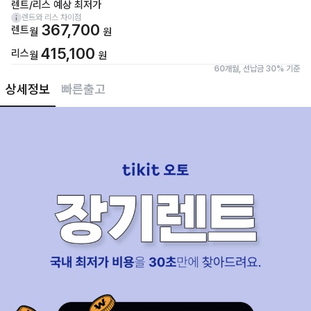
렌트/리스 예상 최저가
렌트와 리스 차이점
367,700
렌트
월
원
415,100
리스
월
원
60개월, 선납금 30% 기준
상세정보
빠른출고