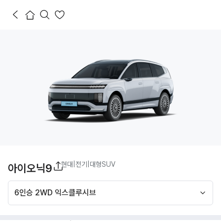
현대
|
전기
|
대형SUV
아이오닉9
6인승 2WD 익스클루시브