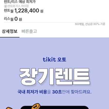
렌트/리스 예상 최저가
렌트와 리스 차이점
1,228,400
렌트
월
원
0
리스
월
원
60개월, 선납금 30% 기준
상세정보
빠른출고