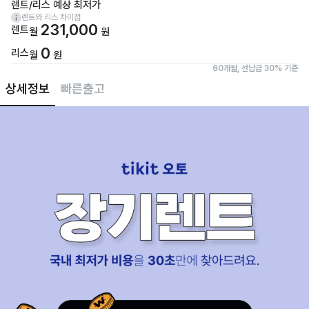
렌트/리스 예상 최저가
렌트와 리스 차이점
231,000
렌트
월
원
0
리스
월
원
60개월, 선납금 30% 기준
상세정보
빠른출고