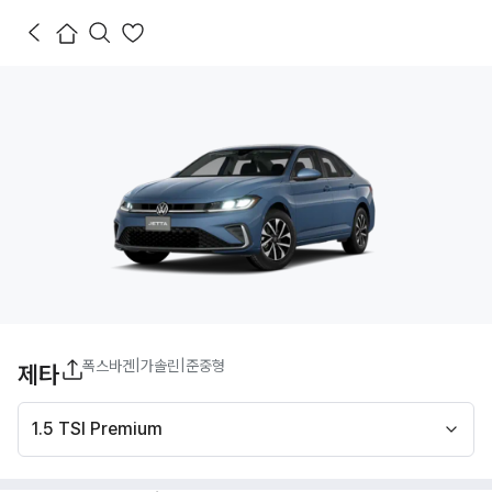
폭스바겐
|
가솔린
|
준중형
제타
1.5 TSI Premium