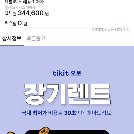
렌트/리스 예상 최저가
렌트와 리스 차이점
344,600
렌트
월
원
0
리스
월
원
60개월, 선납금 30% 기준
상세정보
빠른출고