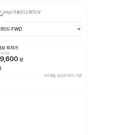
Jeep
|
가솔린
|
소형SUV
예상 최저가
 차이점
9,600
원
원
60개월, 선납금 30% 기준