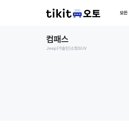
모든
컴패스
Jeep
|
가솔린
|
소형SUV