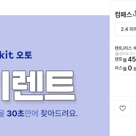
컴패스
렌트/리스 
렌트와 리스
45
렌트
월
0
리스
월