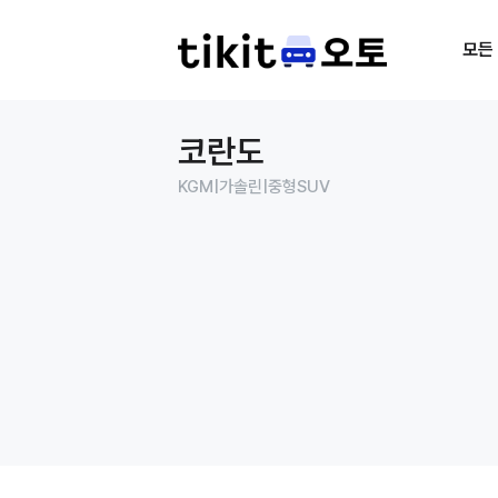
모든
코란도
KGM
|
가솔린
|
중형SUV