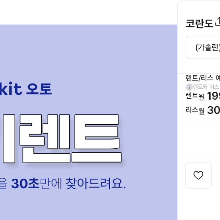
코란도
렌트/리스 
렌트와 리스
19
렌트
월
30
리스
월