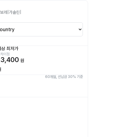
보레
|
가솔린
|
예상 최저가
 차이점
3,400
원
원
60개월, 선납금 30% 기준