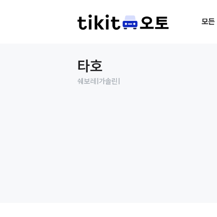
모든
타호
쉐보레
|
가솔린
|