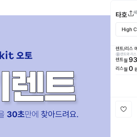
쉐
타호
렌트/리스 
렌트와 리스
93
렌트
월
0
리스
월