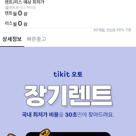
렌트/리스 예상 최저가
렌트와 리스 차이점
0
렌트
월
원
0
리스
월
원
60개월, 선납금 30% 기준
상세정보
빠른출고