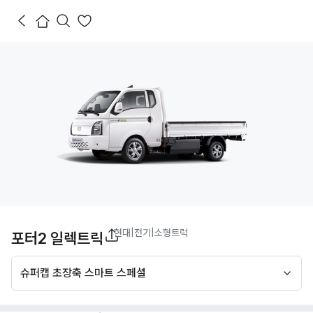
현대
|
전기
|
소형트럭
포터2 일렉트릭
슈퍼캡 초장축 스마트 스페셜