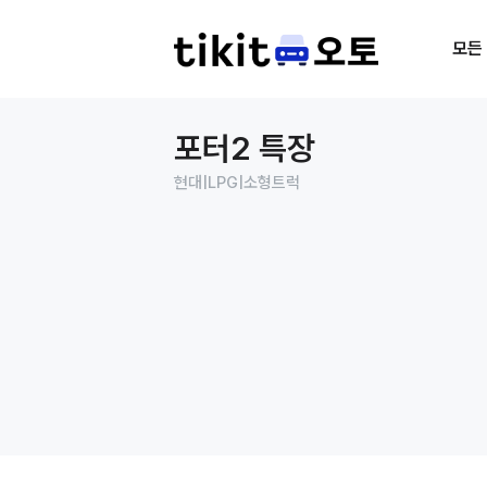
모든
포터2 특장
현대
|
LPG
|
소형트럭