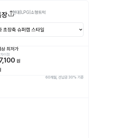
현대
|
LPG
|
소형트럭
특장
예상 최저가
 차이점
7,100
원
원
60개월, 선납금 30% 기준