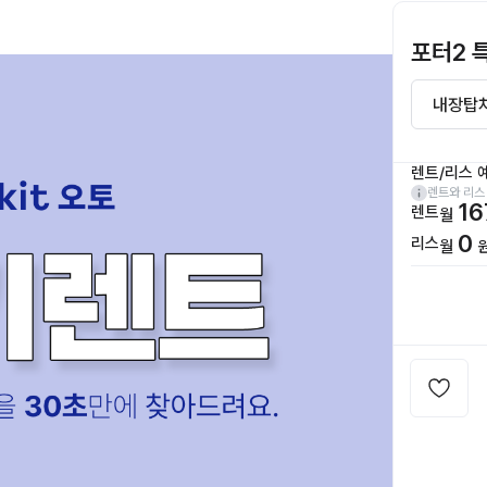
포터2 
렌트/리스 
렌트와 리스
16
렌트
월
0
리스
월