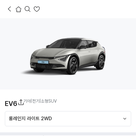
기아
|
전기
|
소형SUV
EV6
롱레인지 라이트 2WD