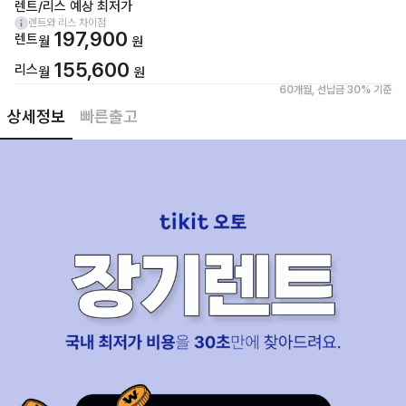
렌트/리스 예상 최저가
렌트와 리스 차이점
197,900
렌트
월
원
155,600
리스
월
원
60개월, 선납금 30% 기준
상세정보
빠른출고