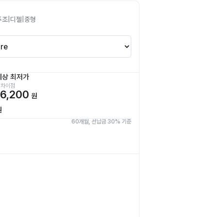
푸조
|
디젤
|
중형
예상 최저가
 차이점
6,200
원
원
60개월, 선납금 30% 기준