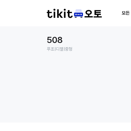
모든
508
푸조
|
디젤
|
중형