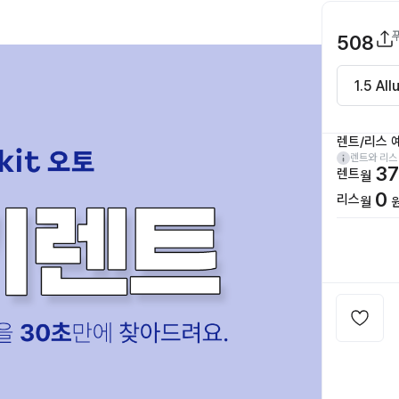
508
렌트/리스 
렌트와 리스
37
렌트
월
0
리스
월