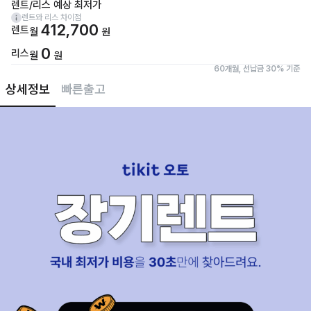
렌트/리스 예상 최저가
렌트와 리스 차이점
412,700
렌트
월
원
0
리스
월
원
60개월, 선납금 30% 기준
상세정보
빠른출고