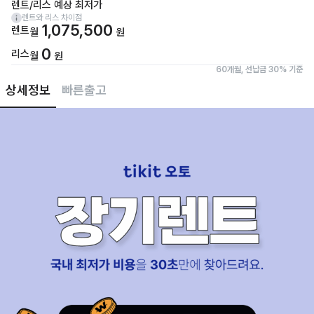
렌트/리스 예상 최저가
렌트와 리스 차이점
1,075,500
렌트
월
원
0
리스
월
원
60개월, 선납금 30% 기준
상세정보
빠른출고