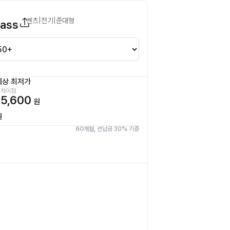
벤츠
|
전기
|
준대형
lass
예상 최저가
 차이점
5,600
원
원
60개월, 선납금 30% 기준