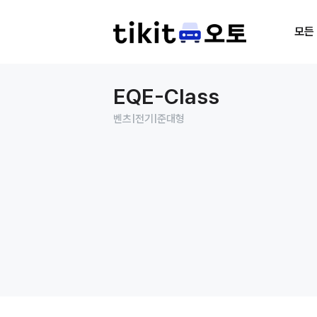
모든
EQE-Class
벤츠
|
전기
|
준대형