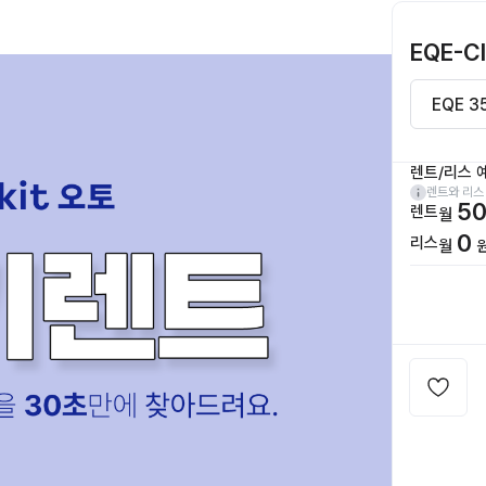
EQE-C
렌트/리스 
렌트와 리스
50
렌트
월
0
리스
월