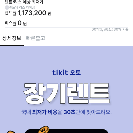
렌트/리스 예상 최저가
렌트와 리스 차이점
1,173,200
렌트
월
원
0
리스
월
원
60개월, 선납금 30% 기준
상세정보
빠른출고