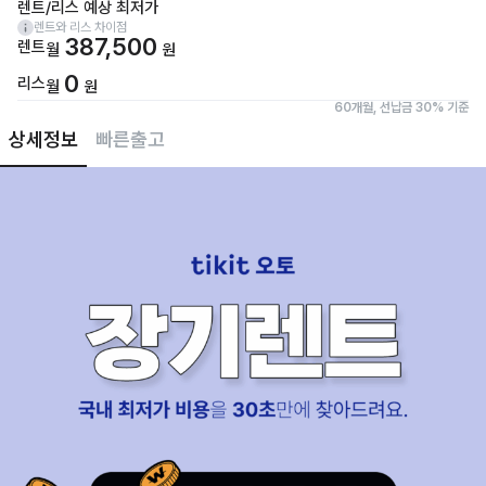
렌트/리스 예상 최저가
렌트와 리스 차이점
387,500
렌트
월
원
0
리스
월
원
60개월, 선납금 30% 기준
상세정보
빠른출고