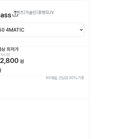
벤츠
|
가솔린
|
중형SUV
lass
예상 최저가
 차이점
2,800
원
원
60개월, 선납금 30% 기준