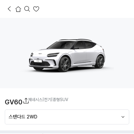
제네시스
|
전기
|
중형SUV
GV60
스탠다드 2WD