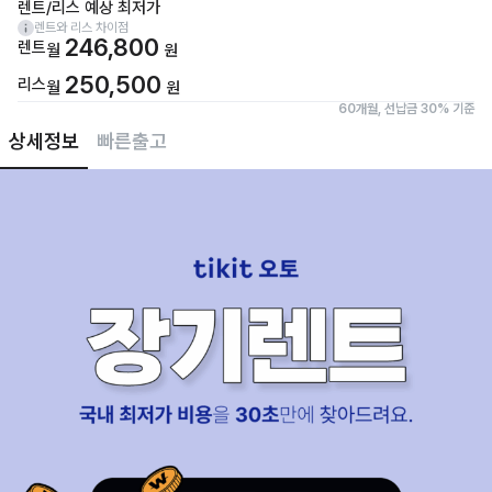
렌트/리스 예상 최저가
렌트와 리스 차이점
246,800
렌트
월
원
250,500
리스
월
원
60개월, 선납금 30% 기준
상세정보
빠른출고