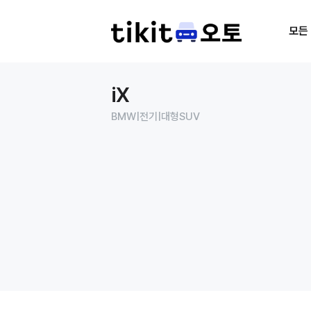
모든
iX
BMW
|
전기
|
대형SUV