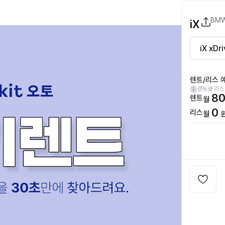
BM
iX
렌트/리스 
렌트와 리스
80
렌트
월
0
리스
월