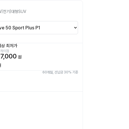
W
|
전기
|
대형SUV
예상 최저가
 차이점
7,000
원
원
60개월, 선납금 30% 기준