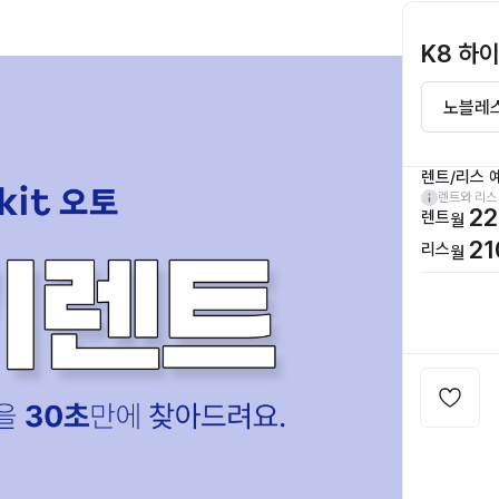
K8 하
렌트/리스 
렌트와 리스
22
렌트
월
21
리스
월