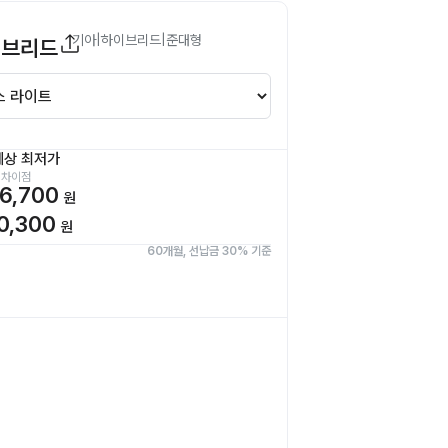
기아
|
하이브리드
|
준대형
이브리드
예상 최저가
 차이점
6,700
원
0,300
원
60개월, 선납금 30% 기준