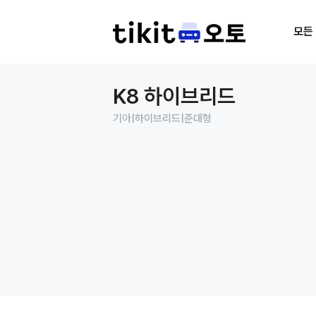
모든
K8 하이브리드
기아
|
하이브리드
|
준대형