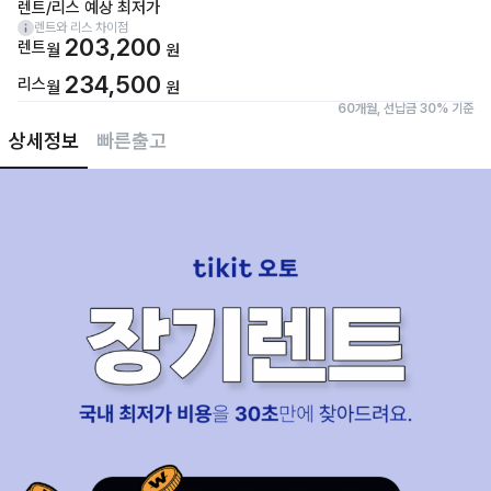
렌트/리스 예상 최저가
렌트와 리스 차이점
203,200
렌트
월
원
234,500
리스
월
원
60개월, 선납금 30% 기준
상세정보
빠른출고