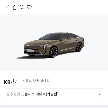
기아
|
가솔린, LPG
|
준대형
K8
2.5 GDi 노블레스 라이트(가솔린)