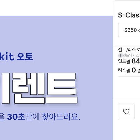
S-Clas
렌트/리스 
렌트와 리스
84
렌트
월
0
리스
월