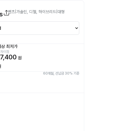
벤츠
|
가솔린, 디젤, 하이브리드
|
대형
s
예상 최저가
 차이점
7,400
원
원
60개월, 선납금 30% 기준