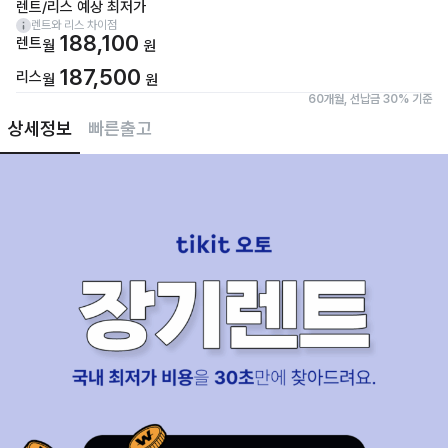
렌트/리스 예상 최저가
렌트와 리스 차이점
188,100
렌트
월
원
187,500
리스
월
원
60개월, 선납금 30% 기준
상세정보
빠른출고