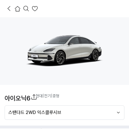
현대
|
전기
|
중형
아이오닉6
스탠다드 2WD 익스클루시브