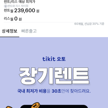
렌트/리스 예상 최저가
렌트와 리스 차이점
239,600
렌트
월
원
0
리스
월
원
60개월, 선납금 30% 기준
상세정보
빠른출고