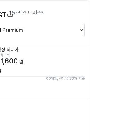
폭스바겐
|
디젤
|
중형
GT
예상 최저가
 차이점
1,600
원
원
60개월, 선납금 30% 기준