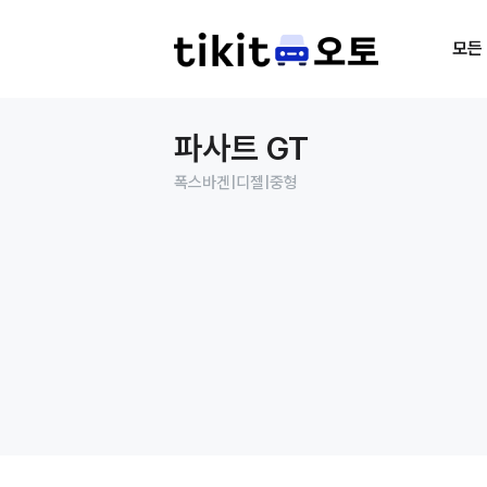
모든
파사트 GT
폭스바겐
|
디젤
|
중형