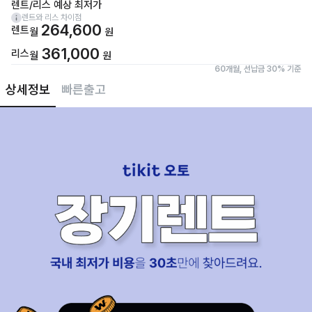
렌트/리스 예상 최저가
렌트와 리스 차이점
264,600
렌트
월
원
361,000
리스
월
원
60개월, 선납금 30% 기준
상세정보
빠른출고