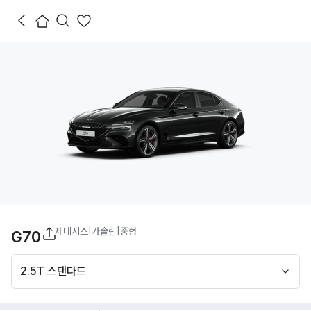
제네시스
|
가솔린
|
중형
G70
2.5T 스탠다드