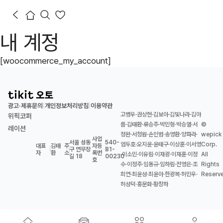
내 계정
[woocommerce_my_account]
광고·제휴문의
개인정보처리방침
이용약관
|
|
고병우·권상현·김보아·김빛나라·김아
위픽코퍼
름·김태환·류승주·박민형·박승열·서
©
레이션
정완·서청원·손인범·송영환·양파라·
wepick
사업
서울 성동
540-
엄두호·오지윤·윤태구·이상훈·이서영
Corp.
대표
김태
주
자등
|
|
구 연무장
|
81-
자
환
소
록번
·이소민·이유림·이재광·이재훈·이정
All
길 18
00230
호
수·이정주·임동규·임하림·전영은·조
Rights
희연·최윤성·최윤아·한광복·허민우·
Reserv
허성덕·홍문화·황창하