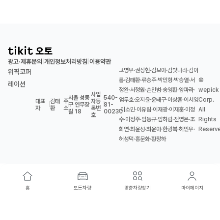
광고·제휴문의
개인정보처리방침
이용약관
|
|
고병우·권상현·김보아·김빛나라·김아
위픽코퍼
름·김태환·류승주·박민형·박승열·서
©
레이션
정완·서청원·손인범·송영환·양파라·
wepick
사업
서울 성동
540-
엄두호·오지윤·윤태구·이상훈·이서영
Corp.
대표
김태
주
자등
|
|
구 연무장
|
81-
자
환
소
록번
·이소민·이유림·이재광·이재훈·이정
All
길 18
00230
호
수·이정주·임동규·임하림·전영은·조
Rights
희연·최윤성·최윤아·한광복·허민우·
Reserv
허성덕·홍문화·황창하
홈
모든차량
맞춤차량찾기
마이페이지